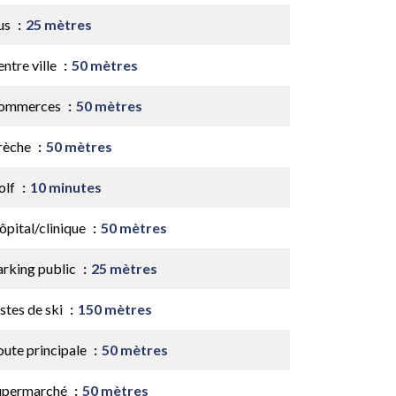
us
25 mètres
ntre ville
50 mètres
ommerces
50 mètres
rèche
50 mètres
olf
10 minutes
ôpital/clinique
50 mètres
arking public
25 mètres
stes de ski
150 mètres
oute principale
50 mètres
upermarché
50 mètres