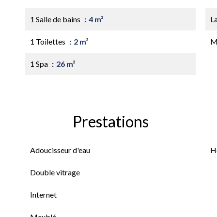
1 Salle de bains
4 m²
L
1 Toilettes
2 m²
M
1 Spa
26 m²
Prestations
Adoucisseur d'eau
H
Double vitrage
Internet
Meublé