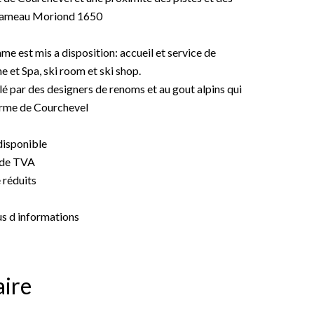
Hameau Moriond 1650
e est mis a disposition: accueil et service de
ne et Spa, ski room et ski shop.
é par des designers de renoms et au gout alpins qui
arme de Courchevel
disponible
 de TVA
 réduits
us d informations
ire