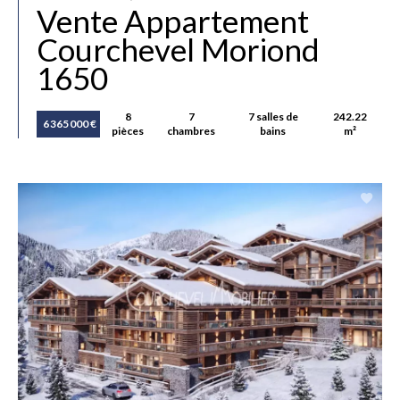
Vente Appartement
Courchevel Moriond
1650
8
7
7 salles de
242.22
6 365 000 €
pièces
chambres
bains
m²