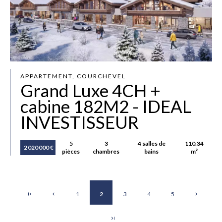
APPARTEMENT, COURCHEVEL
Grand Luxe 4CH +
cabine 182M2 - IDEAL
INVESTISSEUR
5
3
4 salles de
110.34
2 020 000 €
pièces
chambres
bains
m²
1
2
3
4
5