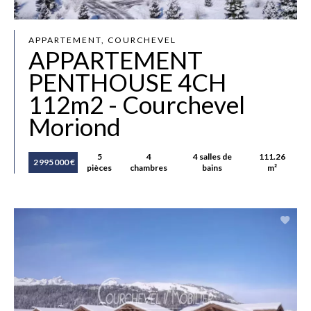
APPARTEMENT, COURCHEVEL
APPARTEMENT
PENTHOUSE 4CH
112m2 - Courchevel
Moriond
5
4
4 salles de
111.26
2 995 000 €
pièces
chambres
bains
m²