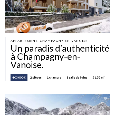
APPARTEMENT, CHAMPAGNY-EN-VANOISE
Un paradis d’authenticité
à Champagny-en-
Vanoise.
403 000 €
2 pièces
1 chambre
1 salle de bains
51.55 m²