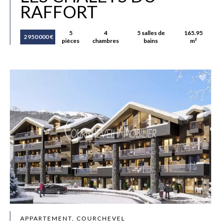
RAFFORT
5
4
5 salles de
165.95
2 950 000 €
pièces
chambres
bains
m²
APPARTEMENT, COURCHEVEL