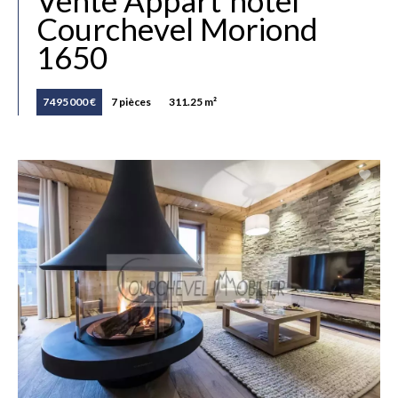
Courchevel Moriond
1650
7 495 000 €
7 pièces
311.25 m²