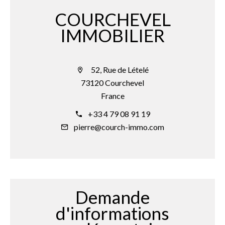
COURCHEVEL
IMMOBILIER
52, Rue de Lételé
73120 Courchevel
France
+33 4 79 08 91 19
pierre@courch-immo.com
Demande
d'informations